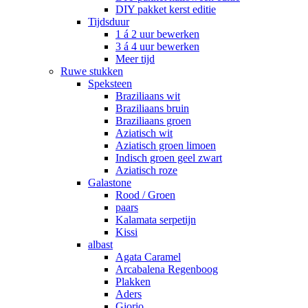
DIY pakket kerst editie
Tijdsduur
1 á 2 uur bewerken
3 á 4 uur bewerken
Meer tijd
Ruwe stukken
Speksteen
Braziliaans wit
Braziliaans bruin
Braziliaans groen
Aziatisch wit
Aziatisch groen limoen
Indisch groen geel zwart
Aziatisch roze
Galastone
Rood / Groen
paars
Kalamata serpetijn
Kissi
albast
Agata Caramel
Arcabalena Regenboog
Plakken
Aders
Giorio