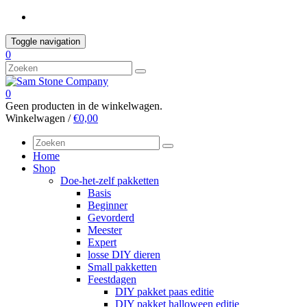
Skip
to
content
Toggle navigation
0
0
Geen producten in de winkelwagen.
Winkelwagen /
€0,00
Home
Shop
Doe-het-zelf pakketten
Basis
Beginner
Gevorderd
Meester
Expert
losse DIY dieren
Small pakketten
Feestdagen
DIY pakket paas editie
DIY pakket halloween editie