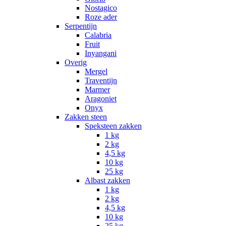
Nostagico
Roze ader
Serpentijn
Calabria
Fruit
Inyangani
Overig
Mergel
Traventijn
Marmer
Aragoniet
Onyx
Zakken steen
Speksteen zakken
1 kg
2 kg
4,5 kg
10 kg
25 kg
Albast zakken
1 kg
2 kg
4,5 kg
10 kg
25 kg