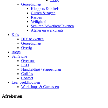
Gereedschap
Kloppers & beitels
Gutsen & zagen
Raspen
Veiligheid
Schuren/Afwerken/Tekenen
Atelier en werkplaats
Kids
DIY pakketten
Gereedschap
Overig
Blogs
SamStone
Over ons
FAQ
Handleiding / stappenplan
Collabs
Contact
Leer beeldhouwen
Workshops & Cursussen
Afrekenen