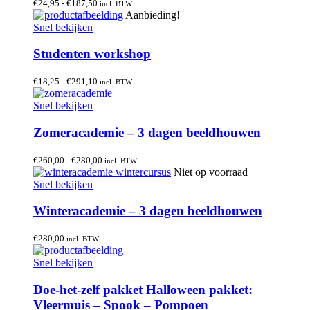
Prijsklasse:
€
24,95
-
€
187,50
incl. BTW
€24,95
Aanbieding!
tot
Snel bekijken
€187,50
Studenten workshop
Prijsklasse:
€
18,25
-
€
291,10
incl. BTW
€18,25
tot
Snel bekijken
€291,10
Zomeracademie – 3 dagen beeldhouwen
Prijsklasse:
€
260,00
-
€
280,00
incl. BTW
€260,00
Niet op voorraad
tot
Snel bekijken
€280,00
Winteracademie – 3 dagen beeldhouwen
€
280,00
incl. BTW
Snel bekijken
Doe-het-zelf pakket Halloween pakket:
Vleermuis – Spook – Pompoen