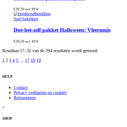
€
39,50
incl. BTW
Snel bekijken
Doe-het-zelf pakket Halloween: Vleermuis
€
26,50
incl. BTW
Gesorteerd
Resultaat 17–32 van de 294 resultaten wordt getoond
op
1
2
3
4
5
…
17
18
19
nieuwste
HELP
Contact
Privacy verklaring en cookies
Retourneren
~
SHOP