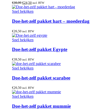
Oorspronkelijke
Huidige
€
30,99
€
24,50
incl. BTW
prijs
prijs
was:
is:
Snel bekijken
€30,99.
€24,50.
Doe-het-zelf pakket hart – moederdag
€
26,50
incl. BTW
Snel bekijken
Doe-het-zelf pakket Egypte
€
39,50
incl. BTW
Snel bekijken
Doe-het-zelf pakket scarabee
€
26,50
incl. BTW
Snel bekijken
Doe-het-zelf pakket mummie