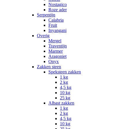
Nostagico
Roze ader
Serpentijn
Calabria
Fruit
Inyangani
Overig
Mergel
Traventijn
Marmer
Aragoniet
Onyx
Zakken steen
Speksteen zakken
1 kg
2 kg
4,5 kg
10 kg
25 kg
Albast zakken
1 kg
2 kg
4,5 kg
10 kg
25 kg