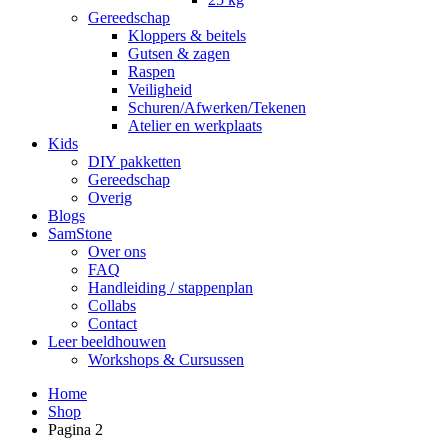
Gereedschap
Kloppers & beitels
Gutsen & zagen
Raspen
Veiligheid
Schuren/Afwerken/Tekenen
Atelier en werkplaats
Kids
DIY pakketten
Gereedschap
Overig
Blogs
SamStone
Over ons
FAQ
Handleiding / stappenplan
Collabs
Contact
Leer beeldhouwen
Workshops & Cursussen
Home
Shop
Pagina 2