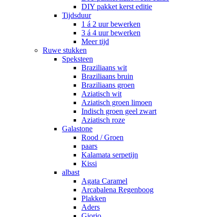
DIY pakket kerst editie
Tijdsduur
1 á 2 uur bewerken
3 á 4 uur bewerken
Meer tijd
Ruwe stukken
Speksteen
Braziliaans wit
Braziliaans bruin
Braziliaans groen
Aziatisch wit
Aziatisch groen limoen
Indisch groen geel zwart
Aziatisch roze
Galastone
Rood / Groen
paars
Kalamata serpetijn
Kissi
albast
Agata Caramel
Arcabalena Regenboog
Plakken
Aders
Giorio