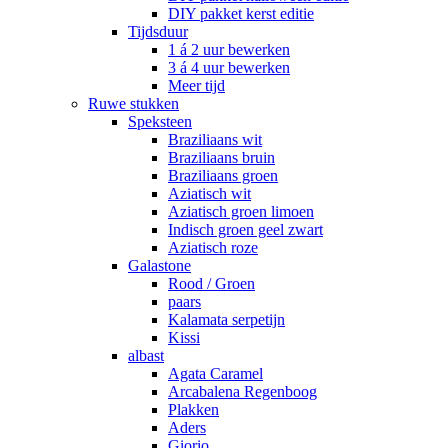
DIY pakket kerst editie
Tijdsduur
1 á 2 uur bewerken
3 á 4 uur bewerken
Meer tijd
Ruwe stukken
Speksteen
Braziliaans wit
Braziliaans bruin
Braziliaans groen
Aziatisch wit
Aziatisch groen limoen
Indisch groen geel zwart
Aziatisch roze
Galastone
Rood / Groen
paars
Kalamata serpetijn
Kissi
albast
Agata Caramel
Arcabalena Regenboog
Plakken
Aders
Giorio