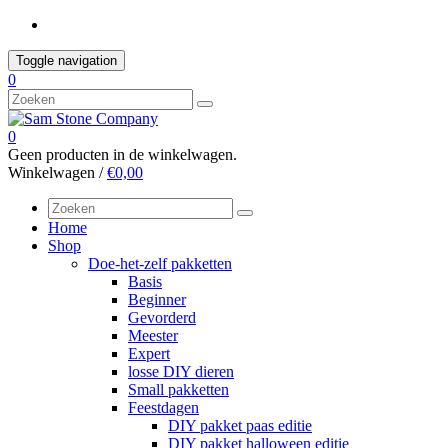
Skip
to
content
Toggle navigation
0
0
Geen producten in de winkelwagen.
Winkelwagen /
€0,00
Home
Shop
Doe-het-zelf pakketten
Basis
Beginner
Gevorderd
Meester
Expert
losse DIY dieren
Small pakketten
Feestdagen
DIY pakket paas editie
DIY pakket halloween editie