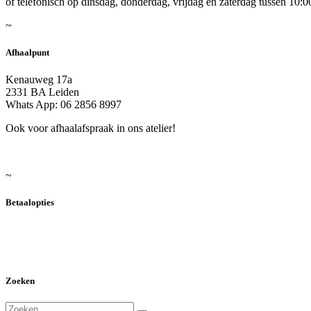
of telefonisch op dinsdag, donderdag, vrijdag en zaterdag tussen 10:0
~
Afhaalpunt
Kenauweg 17a
2331 BA Leiden
Whats App: 06 2856 8997
Ook voor afhaalafspraak in ons atelier!
~
Betaalopties
Zoeken