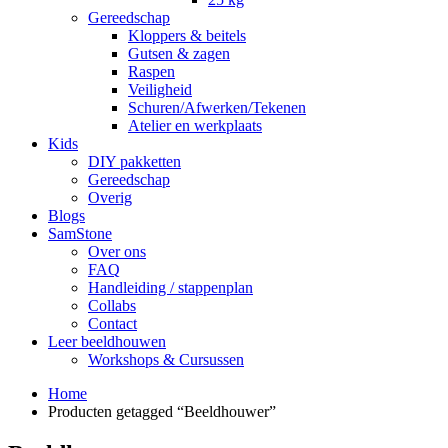
Gereedschap
Kloppers & beitels
Gutsen & zagen
Raspen
Veiligheid
Schuren/Afwerken/Tekenen
Atelier en werkplaats
Kids
DIY pakketten
Gereedschap
Overig
Blogs
SamStone
Over ons
FAQ
Handleiding / stappenplan
Collabs
Contact
Leer beeldhouwen
Workshops & Cursussen
Home
Producten getagged “Beeldhouwer”