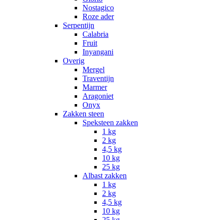
Nostagico
Roze ader
Serpentijn
Calabria
Fruit
Inyangani
Overig
Mergel
Traventijn
Marmer
Aragoniet
Onyx
Zakken steen
Speksteen zakken
1 kg
2 kg
4,5 kg
10 kg
25 kg
Albast zakken
1 kg
2 kg
4,5 kg
10 kg
25 kg