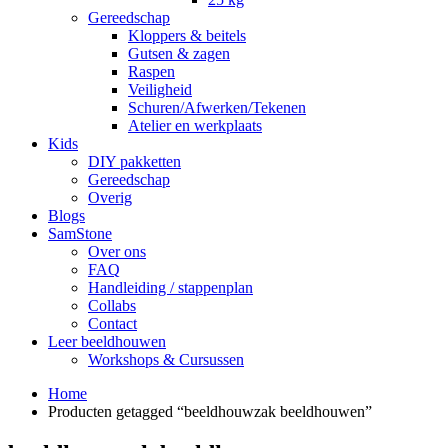
Gereedschap
Kloppers & beitels
Gutsen & zagen
Raspen
Veiligheid
Schuren/Afwerken/Tekenen
Atelier en werkplaats
Kids
DIY pakketten
Gereedschap
Overig
Blogs
SamStone
Over ons
FAQ
Handleiding / stappenplan
Collabs
Contact
Leer beeldhouwen
Workshops & Cursussen
Home
Producten getagged “beeldhouwzak beeldhouwen”