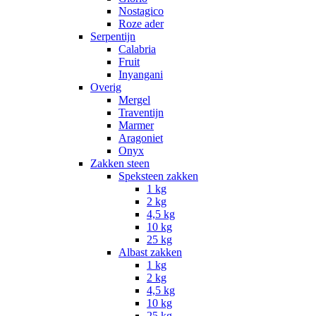
Nostagico
Roze ader
Serpentijn
Calabria
Fruit
Inyangani
Overig
Mergel
Traventijn
Marmer
Aragoniet
Onyx
Zakken steen
Speksteen zakken
1 kg
2 kg
4,5 kg
10 kg
25 kg
Albast zakken
1 kg
2 kg
4,5 kg
10 kg
25 kg