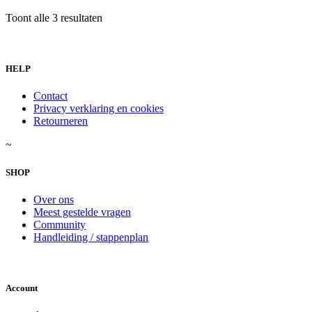
Gesorteerd
Toont alle 3 resultaten
op
nieuwste
HELP
Contact
Privacy verklaring en cookies
Retourneren
~
SHOP
Over ons
Meest gestelde vragen
Community
Handleiding / stappenplan
Account