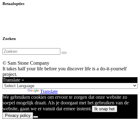
Betaalopties
Zoeken
© Sam Stone Company
It takes half your life before you discover life is a do-it-yourself
project.
Translate »
Powered by
Translate
We gebruiken cookies om ervoor te zorgen dat onze website zo
soepel mogelijk draait. Als je doorgaat met het gebruiken van de
website, gaan we er vanuit dat ermee instemt.
Ik snap het
Privacy policy