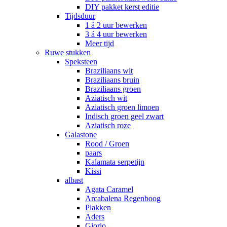
DIY pakket kerst editie
Tijdsduur
1 á 2 uur bewerken
3 á 4 uur bewerken
Meer tijd
Ruwe stukken
Speksteen
Braziliaans wit
Braziliaans bruin
Braziliaans groen
Aziatisch wit
Aziatisch groen limoen
Indisch groen geel zwart
Aziatisch roze
Galastone
Rood / Groen
paars
Kalamata serpetijn
Kissi
albast
Agata Caramel
Arcabalena Regenboog
Plakken
Aders
Giorio