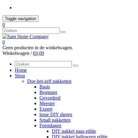
Skip
to
content
Toggle navigation
0
0
Geen producten in de winkelwagen.
Winkelwagen /
€0,00
Home
Shop
Doe-het-zelf pakketten
Basis
Beginner
Gevorderd
Meester
Expert
losse DIY dieren
Small pakketten
Feestdagen
DIY pakket paas editie
DIY pakket halloween editie