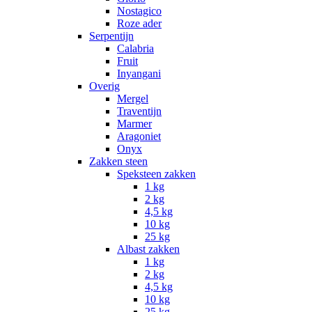
Nostagico
Roze ader
Serpentijn
Calabria
Fruit
Inyangani
Overig
Mergel
Traventijn
Marmer
Aragoniet
Onyx
Zakken steen
Speksteen zakken
1 kg
2 kg
4,5 kg
10 kg
25 kg
Albast zakken
1 kg
2 kg
4,5 kg
10 kg
25 kg