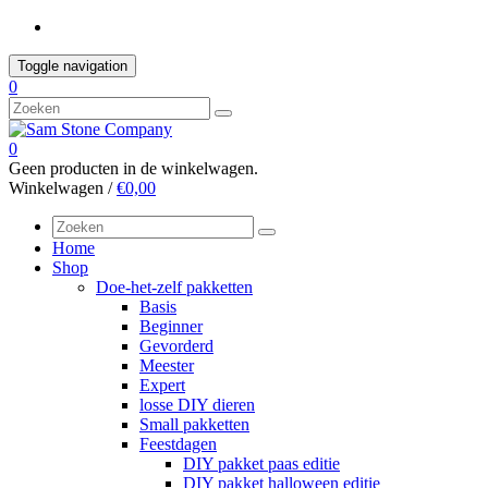
Skip
to
content
Toggle navigation
0
0
Geen producten in de winkelwagen.
Winkelwagen /
€0,00
Home
Shop
Doe-het-zelf pakketten
Basis
Beginner
Gevorderd
Meester
Expert
losse DIY dieren
Small pakketten
Feestdagen
DIY pakket paas editie
DIY pakket halloween editie