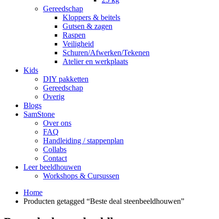
Gereedschap
Kloppers & beitels
Gutsen & zagen
Raspen
Veiligheid
Schuren/Afwerken/Tekenen
Atelier en werkplaats
Kids
DIY pakketten
Gereedschap
Overig
Blogs
SamStone
Over ons
FAQ
Handleiding / stappenplan
Collabs
Contact
Leer beeldhouwen
Workshops & Cursussen
Home
Producten getagged “Beste deal steenbeeldhouwen”