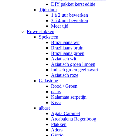
DIY pakket kerst editie
Tijdsduur
1 á 2 uur bewerken
3 á 4 uur bewerken
Meer tijd
Ruwe stukken
Speksteen
Braziliaans wit
Braziliaans bruin
Braziliaans groen
Aziatisch wit
Aziatisch groen limoen
Indisch groen geel zwart
Aziatisch roze
Galastone
Rood / Groen
paars
Kalamata serpetijn
Kissi
albast
Agata Caramel
Arcabalena Regenboog
Plakken
Aders
Giorio