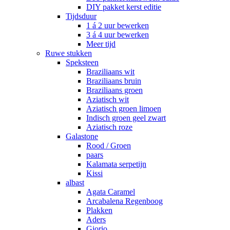
DIY pakket kerst editie
Tijdsduur
1 á 2 uur bewerken
3 á 4 uur bewerken
Meer tijd
Ruwe stukken
Speksteen
Braziliaans wit
Braziliaans bruin
Braziliaans groen
Aziatisch wit
Aziatisch groen limoen
Indisch groen geel zwart
Aziatisch roze
Galastone
Rood / Groen
paars
Kalamata serpetijn
Kissi
albast
Agata Caramel
Arcabalena Regenboog
Plakken
Aders
Giorio