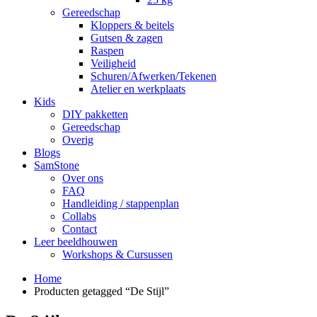
Gereedschap
Kloppers & beitels
Gutsen & zagen
Raspen
Veiligheid
Schuren/Afwerken/Tekenen
Atelier en werkplaats
Kids
DIY pakketten
Gereedschap
Overig
Blogs
SamStone
Over ons
FAQ
Handleiding / stappenplan
Collabs
Contact
Leer beeldhouwen
Workshops & Cursussen
Home
Producten getagged “De Stijl”