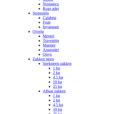
Nostagico
Roze ader
Serpentijn
Calabria
Fruit
Inyangani
Overig
Mergel
Traventijn
Marmer
Aragoniet
Onyx
Zakken steen
Speksteen zakken
1 kg
2 kg
4,5 kg
10 kg
25 kg
Albast zakken
1 kg
2 kg
4,5 kg
10 kg
25 kg