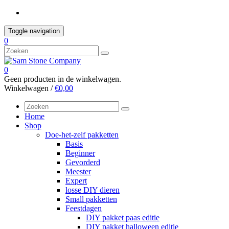
Skip
to
content
Toggle navigation
0
0
Geen producten in de winkelwagen.
Winkelwagen /
€0,00
Home
Shop
Doe-het-zelf pakketten
Basis
Beginner
Gevorderd
Meester
Expert
losse DIY dieren
Small pakketten
Feestdagen
DIY pakket paas editie
DIY pakket halloween editie