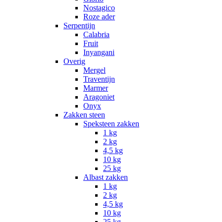
Nostagico
Roze ader
Serpentijn
Calabria
Fruit
Inyangani
Overig
Mergel
Traventijn
Marmer
Aragoniet
Onyx
Zakken steen
Speksteen zakken
1 kg
2 kg
4,5 kg
10 kg
25 kg
Albast zakken
1 kg
2 kg
4,5 kg
10 kg
25 kg