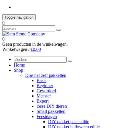
Skip
to
content
Toggle navigation
0
0
Geen producten in de winkelwagen.
Winkelwagen /
€0,00
Home
Shop
Doe-het-zelf pakketten
Basis
Beginner
Gevorderd
Meester
Expert
losse DIY dieren
Small pakketten
Feestdagen
DIY pakket paas editie
DIY pakket halloween editie