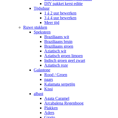
DIY pakket kerst editie
Tijdsduur
1 á 2 uur bewerken
3 á 4 uur bewerken
Meer tijd
Ruwe stukken
Speksteen
Braziliaans wit
Braziliaans bruin
Braziliaans groen
Aziatisch wit
Aziatisch groen limoen
Indisch groen geel zwart
Aziatisch roze
Galastone
Rood / Groen
paars
Kalamata serpetijn
Kissi
albast
Agata Caramel
Arcabalena Regenboog
Plakken
Aders
Giorio