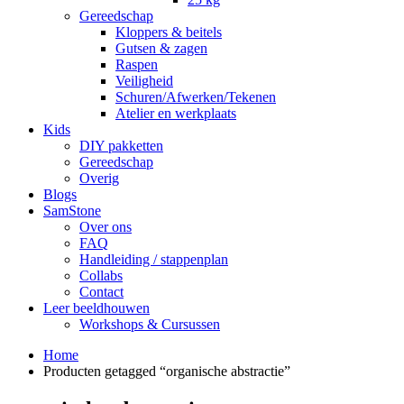
Gereedschap
Kloppers & beitels
Gutsen & zagen
Raspen
Veiligheid
Schuren/Afwerken/Tekenen
Atelier en werkplaats
Kids
DIY pakketten
Gereedschap
Overig
Blogs
SamStone
Over ons
FAQ
Handleiding / stappenplan
Collabs
Contact
Leer beeldhouwen
Workshops & Cursussen
Home
Producten getagged “organische abstractie”