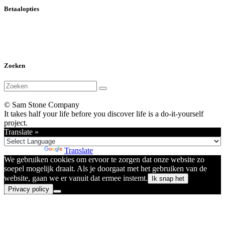
Betaalopties
Zoeken
© Sam Stone Company
It takes half your life before you discover life is a do-it-yourself
project.
Translate »
Powered by
Translate
We gebruiken cookies om ervoor te zorgen dat onze website zo
soepel mogelijk draait. Als je doorgaat met het gebruiken van de
website, gaan we er vanuit dat ermee instemt.
Ik snap het
Privacy policy