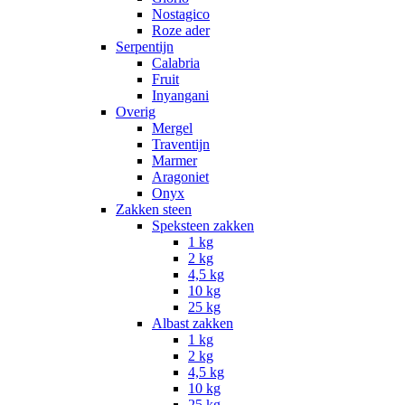
Nostagico
Roze ader
Serpentijn
Calabria
Fruit
Inyangani
Overig
Mergel
Traventijn
Marmer
Aragoniet
Onyx
Zakken steen
Speksteen zakken
1 kg
2 kg
4,5 kg
10 kg
25 kg
Albast zakken
1 kg
2 kg
4,5 kg
10 kg
25 kg