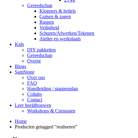
Gereedschap
Kloppers & beitels
Gutsen & zagen
Raspen
Veiligheid
Schuren/Afwerken/Tekenen
Atelier en werkplaats
Kids
DIY pakketten
Gereedschap
Overig
Blogs
SamStone
Over ons
FAQ
Handleiding / stappenplan
Collabs
Contact
Leer beeldhouwen
Workshops & Cursussen
Home
Producten getagged “realiseren”