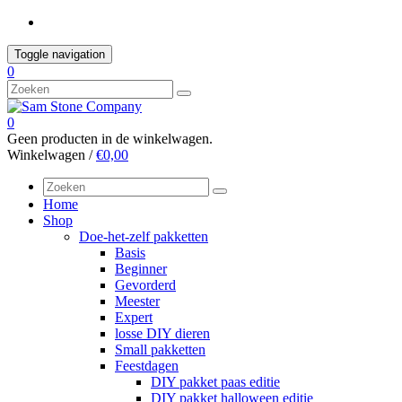
Skip
to
content
Toggle navigation
0
0
Geen producten in de winkelwagen.
Winkelwagen /
€0,00
Home
Shop
Doe-het-zelf pakketten
Basis
Beginner
Gevorderd
Meester
Expert
losse DIY dieren
Small pakketten
Feestdagen
DIY pakket paas editie
DIY pakket halloween editie