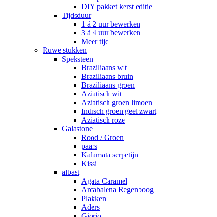
DIY pakket kerst editie
Tijdsduur
1 á 2 uur bewerken
3 á 4 uur bewerken
Meer tijd
Ruwe stukken
Speksteen
Braziliaans wit
Braziliaans bruin
Braziliaans groen
Aziatisch wit
Aziatisch groen limoen
Indisch groen geel zwart
Aziatisch roze
Galastone
Rood / Groen
paars
Kalamata serpetijn
Kissi
albast
Agata Caramel
Arcabalena Regenboog
Plakken
Aders
Giorio