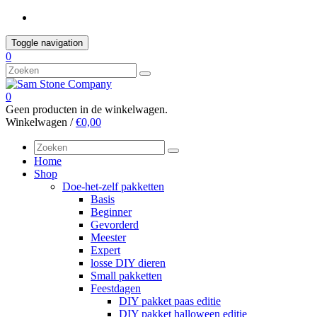
Skip
to
content
Toggle navigation
0
0
Geen producten in de winkelwagen.
Winkelwagen /
€0,00
Home
Shop
Doe-het-zelf pakketten
Basis
Beginner
Gevorderd
Meester
Expert
losse DIY dieren
Small pakketten
Feestdagen
DIY pakket paas editie
DIY pakket halloween editie