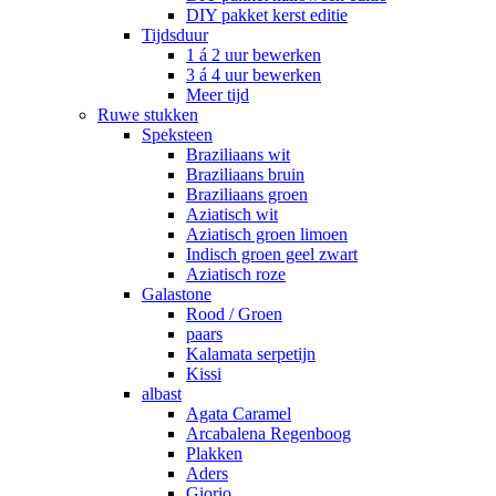
DIY pakket kerst editie
Tijdsduur
1 á 2 uur bewerken
3 á 4 uur bewerken
Meer tijd
Ruwe stukken
Speksteen
Braziliaans wit
Braziliaans bruin
Braziliaans groen
Aziatisch wit
Aziatisch groen limoen
Indisch groen geel zwart
Aziatisch roze
Galastone
Rood / Groen
paars
Kalamata serpetijn
Kissi
albast
Agata Caramel
Arcabalena Regenboog
Plakken
Aders
Giorio