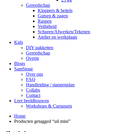
Gereedschap
Kloppers & beitels
Gutsen & zagen
Raspen
Veiligheid
Schuren/Afwerken/Tekenen
Atelier en werkplaats
Kids
DIY pakketten
Gereedschap
Overig
Blogs
SamStone
Over ons
FAQ
Handleiding / stappenplan
Collabs
Contact
Leer beeldhouwen
Workshops & Cursussen
Home
Producten getagged “uil mini”