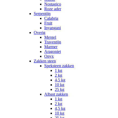
Nostagico
Roze ader
Serpentijn
Calabria
Fruit
Inyangani
Overig
Mergel
Traventijn
Marmer
Aragoniet
Onyx
Zakken steen
Speksteen zakken
1 kg
2 kg
4,5 kg
10 kg
25 kg
Albast zakken
1 kg
2 kg
4,5 kg
10 kg
25 kg