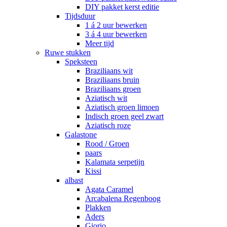
DIY pakket kerst editie
Tijdsduur
1 á 2 uur bewerken
3 á 4 uur bewerken
Meer tijd
Ruwe stukken
Speksteen
Braziliaans wit
Braziliaans bruin
Braziliaans groen
Aziatisch wit
Aziatisch groen limoen
Indisch groen geel zwart
Aziatisch roze
Galastone
Rood / Groen
paars
Kalamata serpetijn
Kissi
albast
Agata Caramel
Arcabalena Regenboog
Plakken
Aders
Giorio