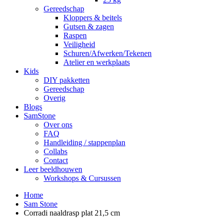
Gereedschap
Kloppers & beitels
Gutsen & zagen
Raspen
Veiligheid
Schuren/Afwerken/Tekenen
Atelier en werkplaats
Kids
DIY pakketten
Gereedschap
Overig
Blogs
SamStone
Over ons
FAQ
Handleiding / stappenplan
Collabs
Contact
Leer beeldhouwen
Workshops & Cursussen
Home
Sam Stone
Corradi naaldrasp plat 21,5 cm