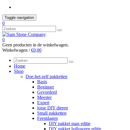
Skip
to
content
Toggle navigation
0
0
Geen producten in de winkelwagen.
Winkelwagen /
€0,00
Home
Shop
Doe-het-zelf pakketten
Basis
Beginner
Gevorderd
Meester
Expert
losse DIY dieren
Small pakketten
Feestdagen
DIY pakket paas editie
DIY pakket halloween editie