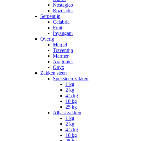
Nostagico
Roze ader
Serpentijn
Calabria
Fruit
Inyangani
Overig
Mergel
Traventijn
Marmer
Aragoniet
Onyx
Zakken steen
Speksteen zakken
1 kg
2 kg
4,5 kg
10 kg
25 kg
Albast zakken
1 kg
2 kg
4,5 kg
10 kg
25 kg