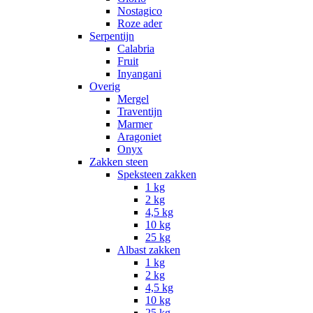
Nostagico
Roze ader
Serpentijn
Calabria
Fruit
Inyangani
Overig
Mergel
Traventijn
Marmer
Aragoniet
Onyx
Zakken steen
Speksteen zakken
1 kg
2 kg
4,5 kg
10 kg
25 kg
Albast zakken
1 kg
2 kg
4,5 kg
10 kg
25 kg