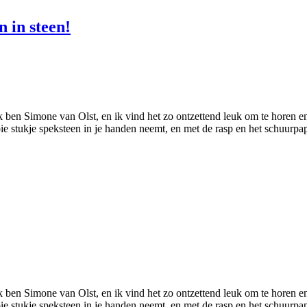
n in steen!
k ben Simone van Olst, en ik vind het zo ontzettend leuk om te horen en
e stukje speksteen in je handen neemt, en met de rasp en het schuurpa
k ben Simone van Olst, en ik vind het zo ontzettend leuk om te horen en
e stukje speksteen in je handen neemt, en met de rasp en het schuurpa