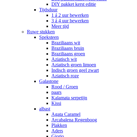
DIY pakket kerst editie
Tijdsduur
1 á 2 uur bewerken
3 á 4 uur bewerken
Meer tijd
Ruwe stukken
Speksteen
Braziliaans wit
Braziliaans bruin
Braziliaans groen
Aziatisch wit
Aziatisch groen limoen
Indisch groen geel zwart
Aziatisch roze
Galastone
Rood / Groen
paars
Kalamata serpetijn
Kissi
albast
Agata Caramel
Arcabalena Regenboog
Plakken
Aders
Giorio