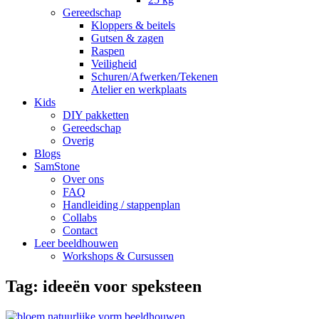
Gereedschap
Kloppers & beitels
Gutsen & zagen
Raspen
Veiligheid
Schuren/Afwerken/Tekenen
Atelier en werkplaats
Kids
DIY pakketten
Gereedschap
Overig
Blogs
SamStone
Over ons
FAQ
Handleiding / stappenplan
Collabs
Contact
Leer beeldhouwen
Workshops & Cursussen
Tag:
ideeën voor speksteen