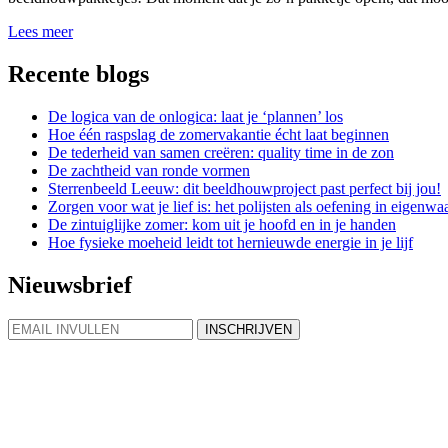
Lees meer
Recente blogs
De logica van de onlogica: laat je ‘plannen’ los
Hoe één raspslag de zomervakantie écht laat beginnen
De tederheid van samen creëren: quality time in de zon
De zachtheid van ronde vormen
Sterrenbeeld Leeuw: dit beeldhouwproject past perfect bij jou!
Zorgen voor wat je lief is: het polijsten als oefening in eigenwa
De zintuiglijke zomer: kom uit je hoofd en in je handen
Hoe fysieke moeheid leidt tot hernieuwde energie in je lijf
Nieuwsbrief