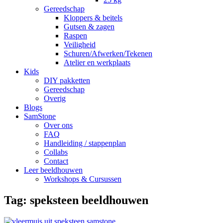
Gereedschap
Kloppers & beitels
Gutsen & zagen
Raspen
Veiligheid
Schuren/Afwerken/Tekenen
Atelier en werkplaats
Kids
DIY pakketten
Gereedschap
Overig
Blogs
SamStone
Over ons
FAQ
Handleiding / stappenplan
Collabs
Contact
Leer beeldhouwen
Workshops & Cursussen
Tag:
speksteen beeldhouwen