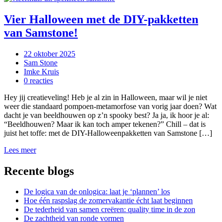
Vier Halloween met de DIY-pakketten
van Samstone!
22 oktober 2025
Sam Stone
Imke Kruis
0 reacties
Hey jij creatieveling! Heb je al zin in Halloween, maar wil je niet
weer die standaard pompoen-metamorfose van vorig jaar doen? Wat
dacht je van beeldhouwen op z’n spooky best? Ja ja, ik hoor je al:
“Beeldhouwen? Maar ik kan toch amper tekenen?” Chill – dat is
juist het toffe: met de DIY-Halloweenpakketten van Samstone […]
Lees meer
Recente blogs
De logica van de onlogica: laat je ‘plannen’ los
Hoe één raspslag de zomervakantie écht laat beginnen
De tederheid van samen creëren: quality time in de zon
De zachtheid van ronde vormen