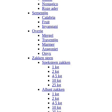
Nostagico
Roze ader
Serpentijn
Calabria
Fruit
Inyangani
Overig
Mergel
Traventijn
Marmer
Aragoniet
Onyx
Zakken steen
Speksteen zakken
1 kg
2 kg
4,5 kg
10 kg
25 kg
Albast zakken
1 kg
2 kg
4,5 kg
10 kg
25 kg