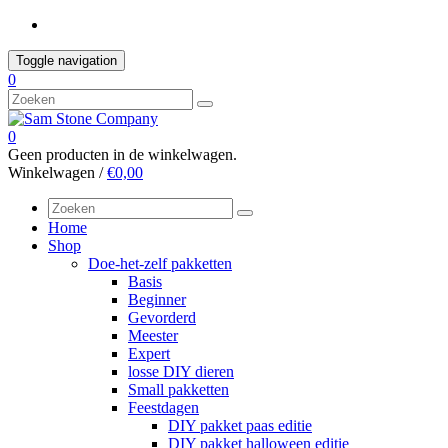
Skip
to
content
Toggle navigation
0
0
Geen producten in de winkelwagen.
Winkelwagen /
€0,00
Home
Shop
Doe-het-zelf pakketten
Basis
Beginner
Gevorderd
Meester
Expert
losse DIY dieren
Small pakketten
Feestdagen
DIY pakket paas editie
DIY pakket halloween editie