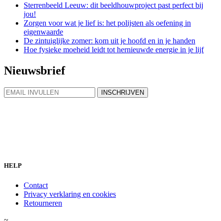
Sterrenbeeld Leeuw: dit beeldhouwproject past perfect bij
jou!
Zorgen voor wat je lief is: het polijsten als oefening in
eigenwaarde
De zintuiglijke zomer: kom uit je hoofd en in je handen
Hoe fysieke moeheid leidt tot hernieuwde energie in je lijf
Nieuwsbrief
HELP
Contact
Privacy verklaring en cookies
Retourneren
~