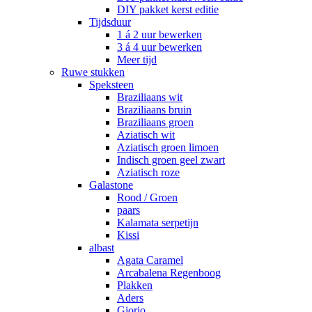
DIY pakket kerst editie
Tijdsduur
1 á 2 uur bewerken
3 á 4 uur bewerken
Meer tijd
Ruwe stukken
Speksteen
Braziliaans wit
Braziliaans bruin
Braziliaans groen
Aziatisch wit
Aziatisch groen limoen
Indisch groen geel zwart
Aziatisch roze
Galastone
Rood / Groen
paars
Kalamata serpetijn
Kissi
albast
Agata Caramel
Arcabalena Regenboog
Plakken
Aders
Giorio