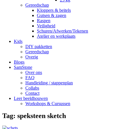
Gereedschap
Kloppers & beitels
Gutsen & zagen
Raspen
Veiligheid
Schuren/Afwerken/Tekenen
Atelier en werkplaats
Kids
DIY pakketten
Gereedschap
Overig
Blogs
SamStone
Over ons
FAQ
Handleiding / stappenplan
Collabs
Contact
Leer beeldhouwen
Workshops & Cursussen
Tag:
speksteen sketch