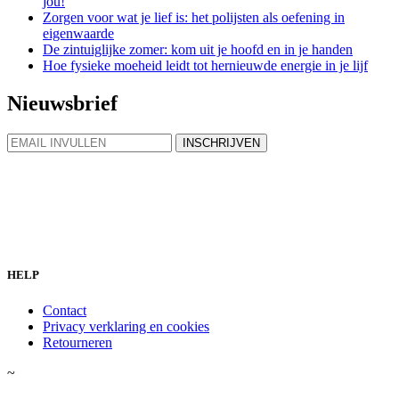
jou!
Zorgen voor wat je lief is: het polijsten als oefening in
eigenwaarde
De zintuiglijke zomer: kom uit je hoofd en in je handen
Hoe fysieke moeheid leidt tot hernieuwde energie in je lijf
Nieuwsbrief
HELP
Contact
Privacy verklaring en cookies
Retourneren
~