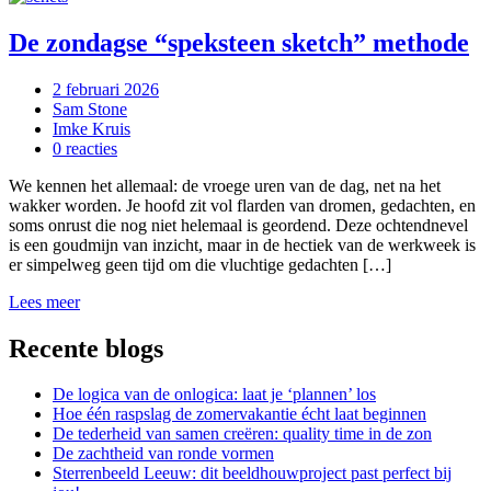
De zondagse “speksteen sketch” methode
2 februari 2026
Sam Stone
Imke Kruis
0 reacties
We kennen het allemaal: de vroege uren van de dag, net na het
wakker worden. Je hoofd zit vol flarden van dromen, gedachten, en
soms onrust die nog niet helemaal is geordend. Deze ochtendnevel
is een goudmijn van inzicht, maar in de hectiek van de werkweek is
er simpelweg geen tijd om die vluchtige gedachten […]
Lees meer
Recente blogs
De logica van de onlogica: laat je ‘plannen’ los
Hoe één raspslag de zomervakantie écht laat beginnen
De tederheid van samen creëren: quality time in de zon
De zachtheid van ronde vormen
Sterrenbeeld Leeuw: dit beeldhouwproject past perfect bij