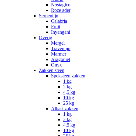
Nostagico
Roze ader
Serpentijn
Calabria
Fruit
Inyangani
Overig
Mergel
Traventijn
Marmer
Aragoniet
Onyx
Zakken steen
Speksteen zakken
1 kg
2 kg
4,5 kg
10 kg
25 kg
Albast zakken
1 kg
2 kg
4,5 kg
10 kg
25 kg