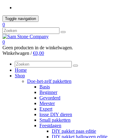
Skip
to
content
Toggle navigation
0
0
Geen producten in de winkelwagen.
Winkelwagen /
€0,00
Home
Shop
Doe-het-zelf pakketten
Basis
Beginner
Gevorderd
Meester
Expert
losse DIY dieren
Small pakketten
Feestdagen
DIY pakket paas editie
DIY pakket halloween editie