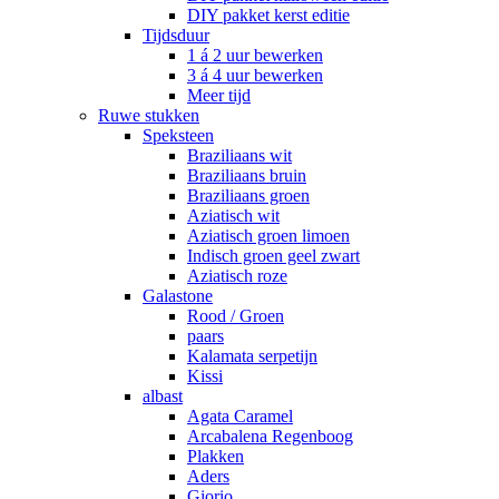
DIY pakket kerst editie
Tijdsduur
1 á 2 uur bewerken
3 á 4 uur bewerken
Meer tijd
Ruwe stukken
Speksteen
Braziliaans wit
Braziliaans bruin
Braziliaans groen
Aziatisch wit
Aziatisch groen limoen
Indisch groen geel zwart
Aziatisch roze
Galastone
Rood / Groen
paars
Kalamata serpetijn
Kissi
albast
Agata Caramel
Arcabalena Regenboog
Plakken
Aders
Giorio